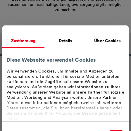
zusammen, um nachhaltige Energieversorgung digital möglich
zu machen.
Zustimmung
Details
Über Cookies
Applications
Diese Webseite verwendet Cookies
Wir verwenden Cookies, um Inhalte und Anzeigen zu
personalisieren, Funktionen für soziale Medien anbieten
Commercial Applications
zu können und die Zugriffe auf unsere Website zu
analysieren. Außerdem geben wir Informationen zu Ihrer
Wir holen das Beste aus unseren SAP-Systemen
Verwendung unserer Website an unsere Partner für soziale
heraus.
Medien, Werbung und Analysen weiter. Unsere Partner
führen diese Informationen möglicherweise mit weiteren
Daten zusammen, die Sie ihnen bereitgestellt haben oder
die sie im Rahmen Ihrer Nutzung der Dienste gesammelt
haben.
Utility Applications
Bzgl. einer Datenweitergabe außerhalb der EU oder eines
Einwilligungsauswahl
sicheren Drittlands weisen wir darauf hin, dass Sie nur