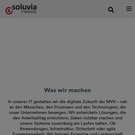
Zur Hauptnavigation springen
Zum Hauptinhalt springen
Zur Footernavigation springen
Unsere Kompetenzen
IT-Expertise, die
unsere Zukunft gestaltet
Was wir machen
In unserer IT gestalten wir die digitale Zukunft der MVV – nah
an den Menschen, den Prozessen und den Technologien, die
unser Unternehmen bewegen. Wir entwickeln Lösungen, die
den Arbeitsalltag erleichtern, Daten nutzbar machen und
unsere Systeme zuverlässig am Laufen halten. Ob
Anwendungen, Infrastruktur, Sicherheit oder agile
Zusammenarbeit: Wir bringen Expertise und Leidenschaft